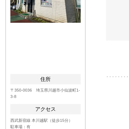
橋脚工（
橋脚工（
作業土
土留・
住所
〒350-0036 埼玉県川越市小仙波町1-
3-8
アクセス
西武新宿線 本川越駅（徒歩15分）
駐車場：有